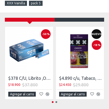
XXX Vainilla
pack 5
-50 %
NUEVO
-18 %
$378 C/U, Librito ,OCB XPERT 1 (7 mm), venta x caja de 50 libritos
$4.890 c/u, Tabaco, Suave, XXX Chocolate, pack 5
$37.800
$29.800
$18.900
$24.450
Agregar al carro
Agregar al carro