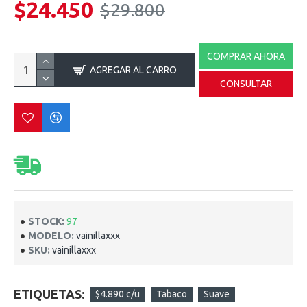
$24.450
$29.800
COMPRAR AHORA
AGREGAR AL CARRO
CONSULTAR
STOCK:
97
MODELO:
vainillaxxx
SKU:
vainillaxxx
ETIQUETAS:
$4.890 c/u
Tabaco
Suave