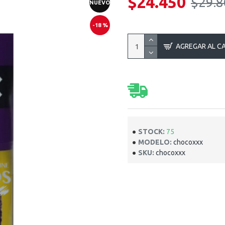
$24.450
$29.8
NUEVO
-18 %
AGREGAR AL C
STOCK:
75
MODELO:
chocoxxx
SKU:
chocoxxx