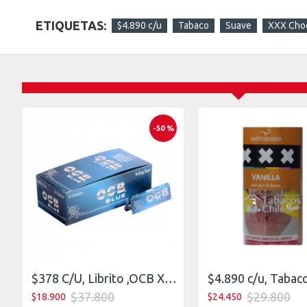
ETIQUETAS:
$4.890 c/u
Tabaco
Suave
XXX Cho
-50 %
$378 C/U, Librito ,OCB XPERT 1 (7 mm), venta x caja de 50 libritos
$37.800
$29.800
$18.900
$24.450