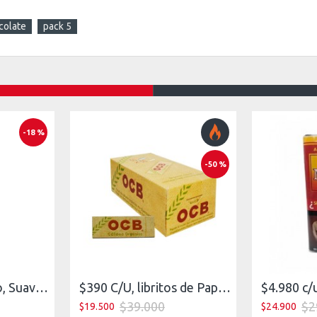
colate
pack 5
-18 %
-50 %
$4.890 c/u, Tabaco, Suave, XXX Vainilla, pack 5
$390 C/U, libritos de Papel OCB 1 , Cañamo Orgánico, venta x caja de 50 libritos
$39.000
$2
$19.500
$24.900