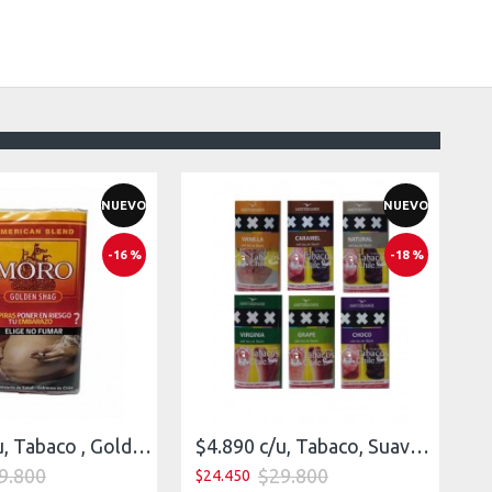
NUEVO
NUEVO
-16 %
-18 %
$4.980 c/u, Tabaco , Golden Shag, pack 5
$4.890 c/u, Tabaco, Suave, XXX Surtido, pack 5
9.800
$29.800
$24.450